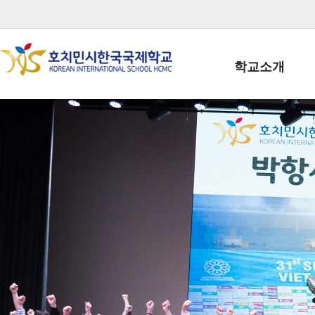
학교소개
학교장인사말
학생회장인사말
학교상징
학교연혁
학교 CI
교직원현황
학생현황
위치/전화
전경사진