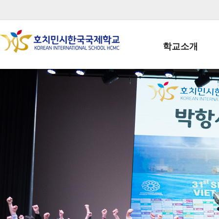
학교소개
학교장인사말
학생회장인사말
학교상징
학교연혁
학교 CI
교직원현황
학생현황
위치/전화
전경사진