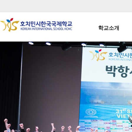
학교소개
학교장인사말
학생회장인사말
학교상징
학교연혁
학교 CI
교직원현황
학생현황
위치/전화
전경사진