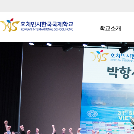
학교소개
학교장인사말
학생회장인사말
학교상징
학교연혁
학교 CI
교직원현황
학생현황
위치/전화
전경사진