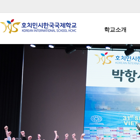
학교소개
학교장인사말
학생회장인사말
학교상징
학교연혁
학교 CI
교직원현황
학생현황
위치/전화
전경사진