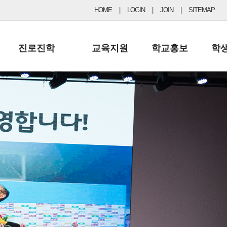
HOME
|
LOGIN
|
JOIN
|
SITEMAP
진로진학
교육지원
학교홍보
학
공지사항 및 입시자료
행정실
보도자료
초등
진로교육
학교 이사회
협력기관현황
중등
드림레터
학교운영위원회
포토갤러리
리
학교발전기금
학교 브로셔
학교건축기금
학교 홍보채널