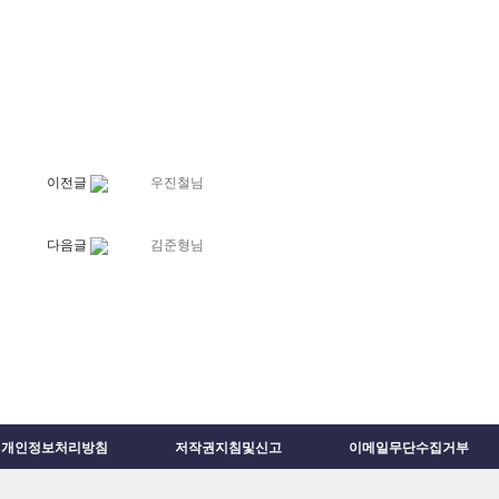
이전글
우진철님
다음글
김준형님
개인정보처리방침
저작권지침및신고
이메일무단수집거부