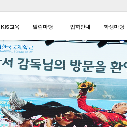
KIS교육
알림마당
입학안내
학생마당
교육목표
공지사항
전편입 전형 안내
학생생활규정
교육과정
가정통신문
전편입 공지사항
봉사활동
학사일정
납부금 안내
전-편입 서류양식
학교신문
일과시간표
주간학습안내
전출 안내
자율진로동아
재외교육기관장
스쿨버스 운행 안내
입학금/수업료
유초등 소식지
성과평가자료
급식안내
교복구입안내
서식자료실
정보공개
학부모방