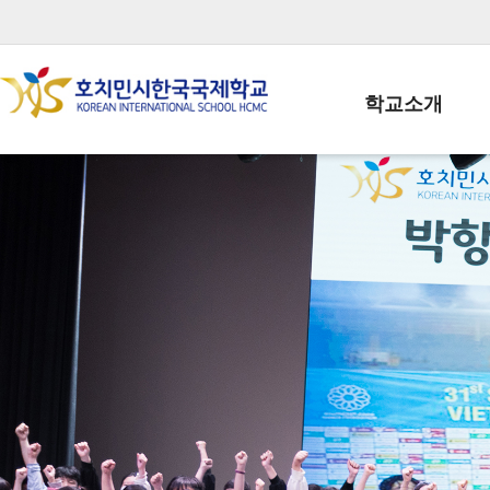
학교소개
학교장인사말
학생회장인사말
학교상징
학교연혁
학교 CI
교직원현황
학생현황
위치/전화
전경사진