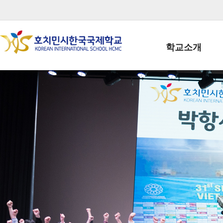
학교소개
학교장인사말
학생회장인사말
학교상징
학교연혁
학교 CI
교직원현황
학생현황
위치/전화
전경사진