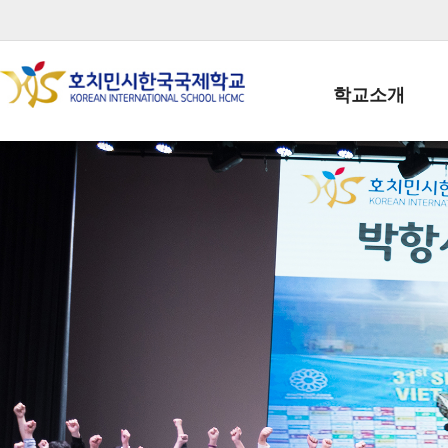
학교소개
학교장인사말
학생회장인사말
학교상징
학교연혁
학교 CI
교직원현황
학생현황
위치/전화
전경사진