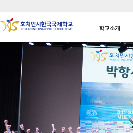
학교소개
학교장인사말
학생회장인사말
학교상징
학교연혁
학교 CI
교직원현황
학생현황
위치/전화
전경사진